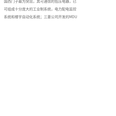
国西门子最为突出，其可通信的低压电器，已
可组成十分庞大的工业制系统，电力配电监控
系统和楼宇自动化系统；三菱公司开发的MDU
系列断路器，可直接实现电力能源监控网络系
统、设备监控网络系统等。
低压电器广泛使用于国民经济的各个行业，与
全社会固定投资情况联系密切。21实际初是我
国低压电器行业的快速发展期，我国低压电器
行业近年来增长率保持在10%-15%。低压电器
行业的市场容量与电力、工业、房地产、电信
行业的发展紧密相连，加上低压电器的需求结
构调整和国际市场的潜在需求，为低压电器行
业的未来发展提供了广阔空间。